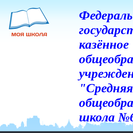
Федераль
государс
казённое
общеобра
учрежде
"Средняя
общеобра
школа №