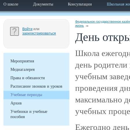
О школе
Документы
Консультации
Школьная жи
Федеральное государственное казё
жизнь
Войти
или
День откр
зарегистрироваться
Школа ежегодн
Мероприятия
день родители
Медиагалерея
учебным заведе
Права и обязаности
проведения дн
Расписание звонков и уроков
Учебные периоды
максимально д
Архив
учебных проце
Учебники и учебные
пособия
Ежегодно день