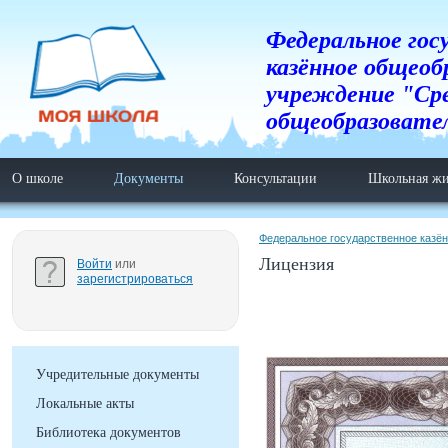
Федеральное гос
казённое общеоб
учреждение "Ср
общеобразовате
О школе
Документы
Консультации
Школьная жи
Федеральное государственное казё
Лицензия
Войти
или
зарегистрироваться
Учредительные документы
Локальные акты
Библиотека документов