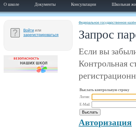
О школе
Документы
Консультации
Школьная жи
Федеральное государственное казё
Запрос пар
Войти
или
зарегистрироваться
Если вы забыли
Контрольная ст
регистрационн
Выслать контрольную строку
Логин:
E-Mail:
Авторизация