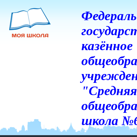
Федераль
государс
казённое
общеобра
учрежде
"Средняя
общеобра
школа №