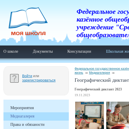
Федеральное гос
казённое общеоб
учреждение "Ср
общеобразовате
О школе
Документы
Консультации
Школьная жи
Федеральное государственное казё
жизнь
Медиагелерея
Войти
или
Географический диктан
зарегистрироваться
Географический диктант 2023
19.11.2023
Мероприятия
Медиагалерея
Права и обязаности