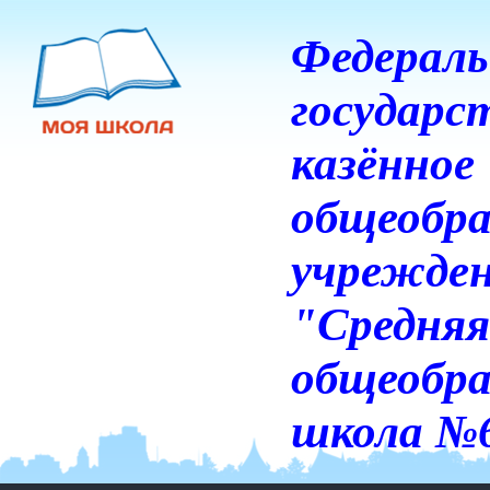
Федераль
государс
казённое
общеобра
учрежде
"Средняя
общеобра
школа №