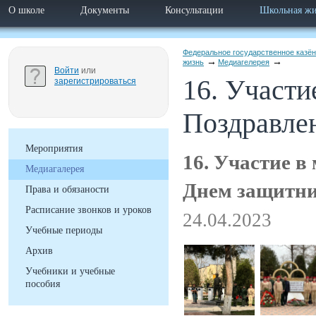
О школе
Документы
Консультации
Школьная жи
Федеральное государственное казё
жизнь
Медиагелерея
Войти
или
16. Участи
зарегистрироваться
Поздравле
Мероприятия
16. Участие в
Медиагалерея
Днем защитни
Права и обязаности
Расписание звонков и уроков
24.04.2023
Учебные периоды
Архив
Учебники и учебные
пособия