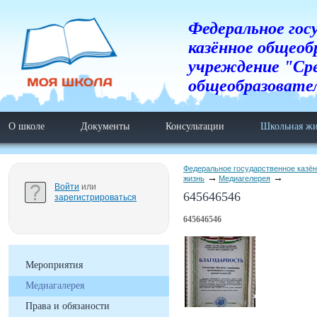
Федеральное гос
казённое общеоб
учреждение "Ср
общеобразовате
О школе
Документы
Консультации
Школьная жи
Федеральное государственное казё
жизнь
Медиагелерея
Войти
или
645646546
зарегистрироваться
645646546
Мероприятия
Медиагалерея
Права и обязаности