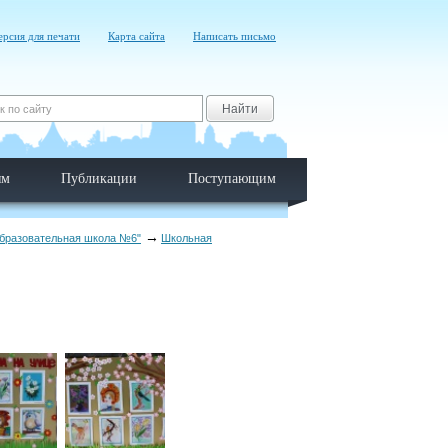
ерсия для печати
Карта сайта
Написать письмо
Найти
ям
Публикации
Поступающим
образовательная школа №6"
Школьная