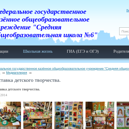
едеральное государственное
В
азённое общеобразовательное
чреждение "Средняя
бщеобразовательная школа №6"
тации
Школьная жизнь
ГИА (ЕГЭ и ОГЭ)
Родител
ральное государственное казённое общеобразовательное учреждение "Средняя обще
ь
Медиагелерея
тавка детского творчества.
вка детского творчества.
.2014