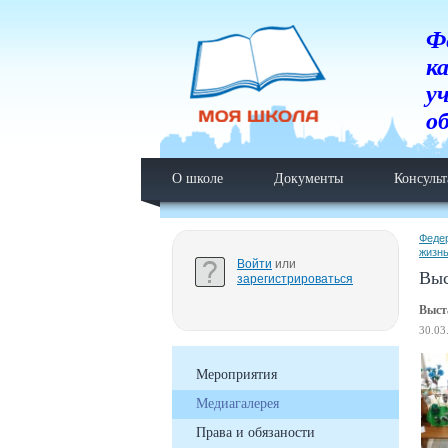
Ф
к
у
о
О школе
Документы
Консуль
Феде
жизн
Войти
или
Выс
зарегистрироваться
Выста
30.03
Мероприятия
Медиагалерея
Права и обязаности