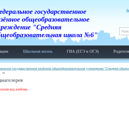
едеральное государственное
В
азённое общеобразовательное
чреждение "Средняя
бщеобразовательная школа №6"
тации
Школьная жизнь
ГИА (ЕГЭ и ОГЭ)
Родител
ральное государственное казённое общеобразовательное учреждение "Средняя обще
ь
иагелерея
указан код альбома.