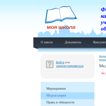
Ф
к
у
о
О школе
Документы
Консуль
Феде
жизн
Войти
или
Мед
зарегистрироваться
Не 
Мероприятия
Медиагалерея
Права и обязаности