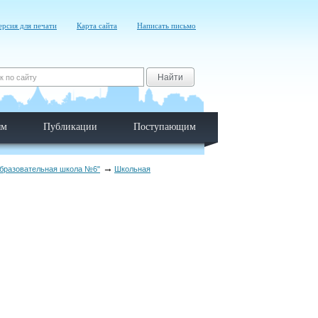
ерсия для печати
Карта сайта
Написать письмо
Найти
ям
Публикации
Поступающим
образовательная школа №6"
Школьная