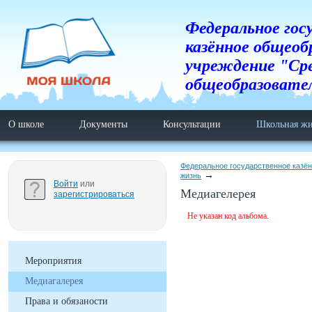
Федеральное гос
казённое общеоб
учреждение "Ср
общеобразовате
О школе
Документы
Консультации
Школьная жи
Федеральное государственное казё
жизнь
Войти
или
Медиагелерея
зарегистрироваться
Не указан код альбома.
Мероприятия
Медиагалерея
Права и обязаности