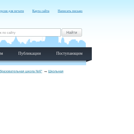
ерсия для печати
Карта сайта
Написать письмо
Найти
ям
Публикации
Поступающим
образовательная школа №6"
Школьная