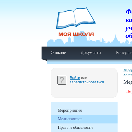
Ф
к
у
о
О школе
Документы
Консуль
Феде
жизн
Войти
или
Мед
зарегистрироваться
Не 
Мероприятия
Медиагалерея
Права и обязаности