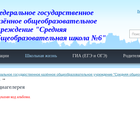
едеральное государственное
В
азённое общеобразовательное
чреждение "Средняя
бщеобразовательная школа №6"
тации
Школьная жизнь
ГИА (ЕГЭ и ОГЭ)
Родител
ральное государственное казённое общеобразовательное учреждение "Средняя обще
ь
иагелерея
указан код альбома.