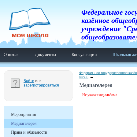
Федеральное гос
казённое общеоб
учреждение "Ср
общеобразовате
О школе
Документы
Консультации
Школьная жи
Федеральное государственное казё
жизнь
Войти
или
Медиагелерея
зарегистрироваться
Не указан код альбома.
Мероприятия
Медиагалерея
Права и обязаности