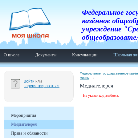
Федеральное гос
казённое общеоб
учреждение "Ср
общеобразовате
О школе
Документы
Консультации
Школьная жи
Федеральное государственное казё
жизнь
Войти
или
Медиагелерея
зарегистрироваться
Не указан код альбома.
Мероприятия
Медиагалерея
Права и обязаности