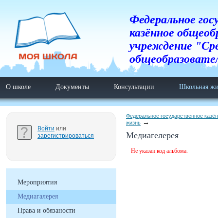
Федеральное гос
казённое общеоб
учреждение "Ср
общеобразовате
О школе
Документы
Консультации
Школьная жи
Федеральное государственное казё
жизнь
Войти
или
Медиагелерея
зарегистрироваться
Не указан код альбома.
Мероприятия
Медиагалерея
Права и обязаности