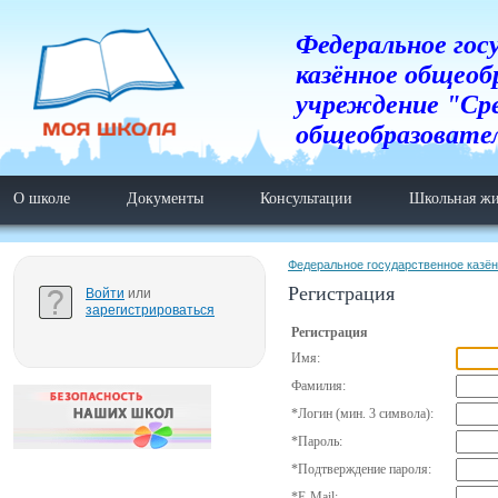
Федеральное гос
казённое общеоб
учреждение "Ср
общеобразовате
О школе
Документы
Консультации
Школьная жи
Федеральное государственное казё
Регистрация
Войти
или
зарегистрироваться
Регистрация
Имя:
Фамилия:
*
Логин (мин. 3 символа):
*
Пароль:
*
Подтверждение пароля:
*
E-Mail: