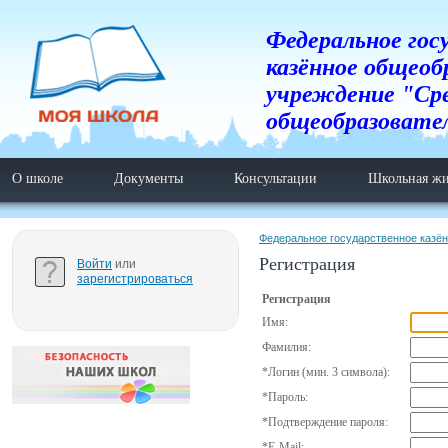
Федеральное гос
казённое общеоб
учреждение "Ср
общеобразовате
О школе
Документы
Консультации
Школьная жи
Федеральное государственное казё
Регистрация
Войти
или
зарегистрироваться
Регистрация
Имя:
Фамилия:
*
Логин (мин. 3 символа):
*
Пароль:
*
Подтверждение пароля:
*
E-Mail: