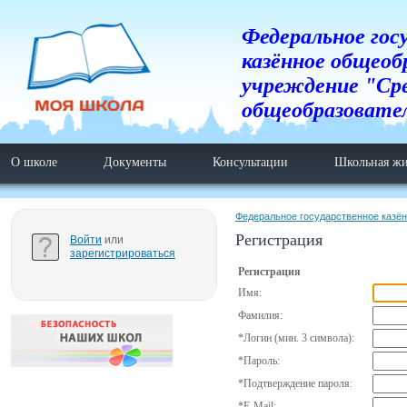
Федеральное гос
казённое общеоб
учреждение "Ср
общеобразовате
О школе
Документы
Консультации
Школьная жи
Федеральное государственное казё
Регистрация
Войти
или
зарегистрироваться
Регистрация
Имя:
Фамилия:
*
Логин (мин. 3 символа):
*
Пароль:
*
Подтверждение пароля:
*
E-Mail: