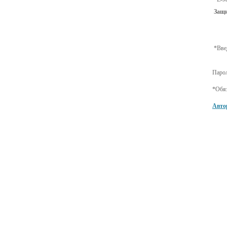
Защи
*
Вве
Парол
*
Обя
Авто