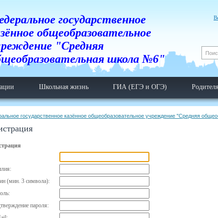
едеральное государственное
В
азённое общеобразовательное
чреждение "Средняя
бщеобразовательная школа №6"
тации
Школьная жизнь
ГИА (ЕГЭ и ОГЭ)
Родител
ральное государственное казённое общеобразовательное учреждение "Средняя обще
истрация
страция
лия:
ин (мин. 3 символа):
оль:
тверждение пароля:
ail: