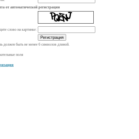
та от автоматической регистрации
дите слово на картинке:
ь должен быть не менее 6 символов длиной.
зательные поля
ризация