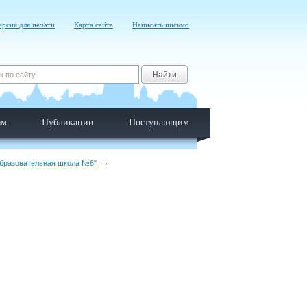
ерсия для печати
Карта сайта
Написать письмо
Найти
ям
Публикации
Поступающим
образовательная школа №6"