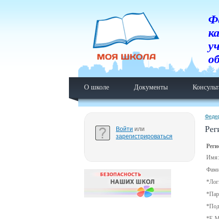
Ф
к
у
о
О школе
Документы
Консуль
Феде
Рег
Войти
или
зарегистрироваться
Реги
Имя:
Фами
*
Лог
*
Пар
*
Под
*
E-M