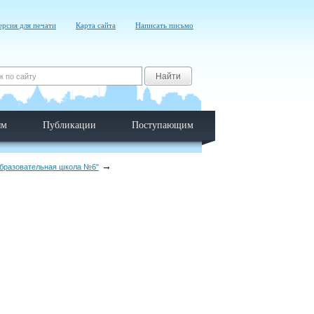
ерсия для печати
Карта сайта
Написать письмо
Найти
ям
Публикации
Поступающим
образовательная школа №6"