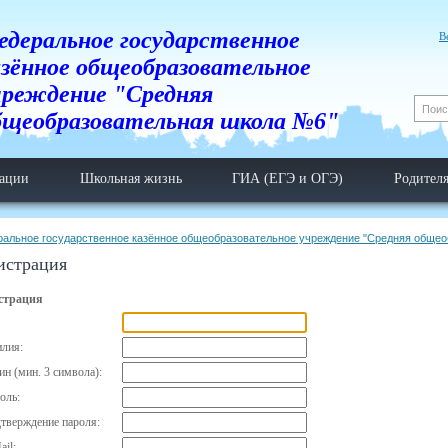
едеральное государственное
В
азённое общеобразовательное
чреждение "Средняя
бщеобразовательная школа №6"
тации
Школьная жизнь
ГИА (ЕГЭ и ОГЭ)
Родител
ральное государственное казённое общеобразовательное учреждение "Средняя обще
истрация
страция
лия:
ин (мин. 3 символа):
оль:
тверждение пароля:
ail: