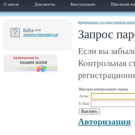
О школе
Документы
Консультации
Школьная жи
Федеральное государственное казё
Запрос пар
Войти
или
зарегистрироваться
Если вы забыли
Контрольная ст
регистрационн
Выслать контрольную строку
Логин:
E-Mail:
Авторизация