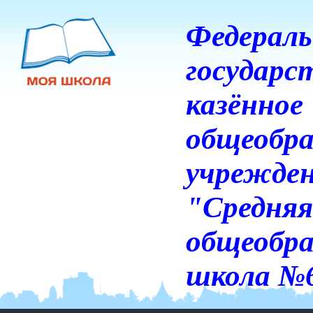
Федераль
государс
казённое
общеобра
учрежде
"Средняя
общеобра
школа №